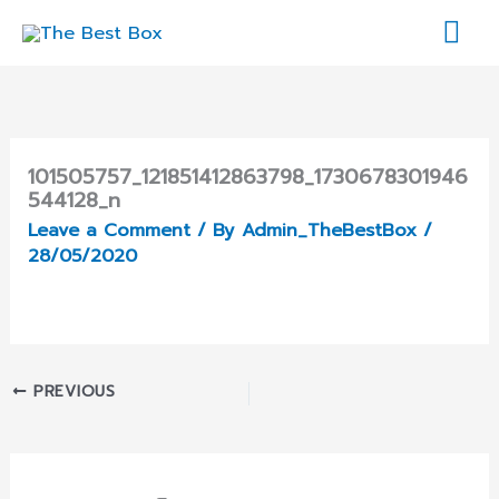
Skip
Mai
to
content
Me
101505757_121851412863798_1730678301946
544128_n
Leave a Comment
/ By
Admin_TheBestBox
/
28/05/2020
PREVIOUS