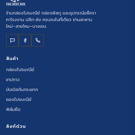
ร้านกล่องไปรษณีย์ กล่องพัสดุ และอุปกรณ์แพ็ครา
คาโรงงาน ปลีก-ส่ง ครบจบในที่เดียว ย่านสะพาน
ใหม่–สายไหม–บางเขน
สินค้า
กล่องไปรษณีย์
เทปกาว
บับเบิลกันกระแทก
ซองไปรษณีย์
ฟิล์มยืด
ลิงก์ด่วน