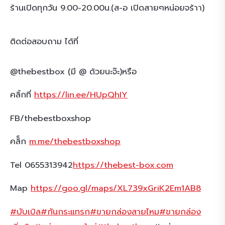
ร้านเปิดทุกวัน 9.00-20.00น.(ส-อ เปิดสายๆหน่อยจร้าา)
ติดต่อสอบถาม ได้ที่
@thebestbox (มี @ ด้วยนะจ๊ะ)หรือ
คลิ้กที่
https://lin.ee/HUpQhIY
FB/thebestboxshop
คลิ็ก
m.me/thebestboxshop
Tel 0655313942
https://thebest-box.com
Map
https://goo.gl/maps/XL739xGriK2Em1AB8
#บับเบิล
#กันกระแทรก
#ขายกล่องสายไหม
#ขายกล่อง