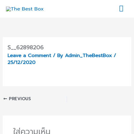
Skip
Mai
to
content
Me
S__62898206
Leave a Comment
/ By
Admin_TheBestBox
/
25/12/2020
PREVIOUS
ใส่ความเห็น