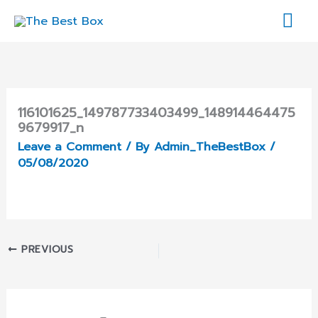
Skip
Mai
to
content
Me
116101625_149787733403499_148914464475
9679917_n
Leave a Comment
/ By
Admin_TheBestBox
/
05/08/2020
PREVIOUS